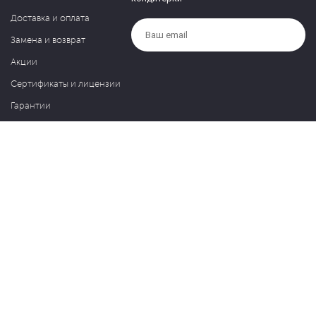
Доставка и оплата
Замена и возврат
Акции
Сертификаты и лицензии
Гарантии
Компания
Контакты
О нас
Частые вопросы
Политика обработки персональных данных
Блог
127030, Москва, ул. Новослободская, д. 20