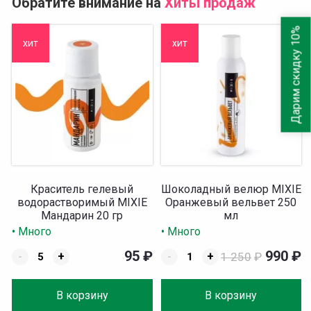
Обратите внимание на
Хиты продаж
Дарим скидку 10%
хит
хит
Краситель гелевый
Шоколадный велюр MIXIE
водорастворимый MIXIE
Оранжевый вельвет 250
Мандарин 20 гр
мл
• Много
• Много
95
₽
990
₽
-
+
-
+
1 250
₽
В корзину
В корзину