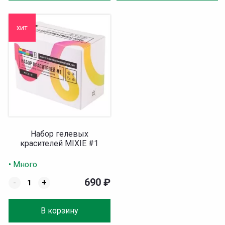
хит
Набор гелевых
красителей MIXIE #1
• Много
690
₽
-
+
В корзину