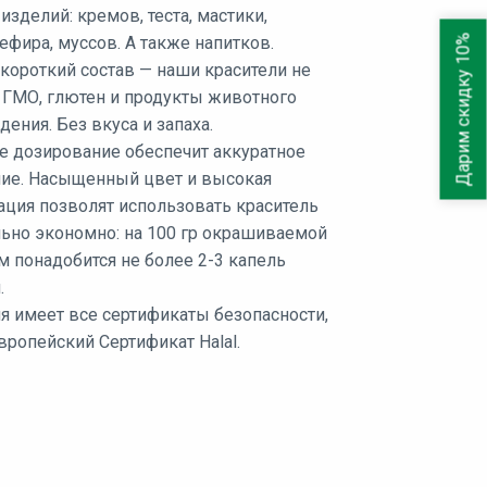
зделий: кремов, теста, мастики,
Дарим скидку 10%
зефира, муссов. А также напитков.
короткий состав — наши красители не
 ГМО, глютен и продукты животного
ения. Без вкуса и запаха.
е дозирование обеспечит аккуратное
ие. Насыщенный цвет и высокая
ация позволят использовать краситель
ьно экономно: на 100 гр окрашиваемой
 понадобится не более 2-3 капель
.
я имеет все сертификаты безопасности,
вропейский Сертификат Halal.