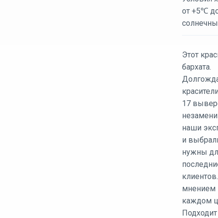
от +5℃ д
солнечны
Этот крас
бархата.
Долгожда
красители
17 вывер
незамени
наши экс
и выбрал
нужны дл
последни
клиентов.
мнением 
каждом ц
Подходит