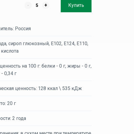
-
+
Купить
итель: Россия
ода, сироп глюкозный, Е102, Е124, Е110,
 кислота
енность на 100 г: белки - 0 г, жиры - 0 г,
- 0,34 г
еская ценность: 128 ккал \ 535 кДж
то: 20 г
ости: 2 года
ранения: в сухом месте при температуре