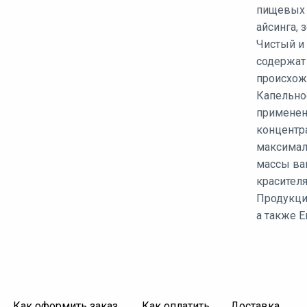
пищевых и
айсинга, 
Чистый и 
содержат
происхожд
Капельно
применен
концентр
максимал
массы вам
красителя
Продукци
а также Е
Как оформить заказ
Как оплатить
Доставка