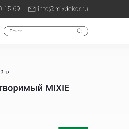
0-15-69
info@mixdekor.ru
0 гр
творимый MIXIE