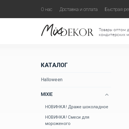
О нас
Доставка и оплата
Быстрая ре
Товары оптом д
кондитерских м
КАТАЛОГ
Halloween
MIXIE
НОВИНКА! Драже шоколадное
НОВИНКА! Смеси для
мороженого