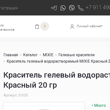
+7 911 49
гистрация
ля
Личный кабинет
0
агазинов
Главная
-
Каталог
-
MIXIE
-
Гелевые красители
-
Краситель гелевый водорастворимый MIXIE Красный 2
Краситель гелевый водорас
Красный 20 гр
Артикул: 31035
• Много