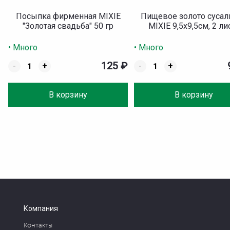
Посыпка фирменная MIXIE
Пищевое золото сусал
"Золотая свадьба" 50 гр
MIXIE 9,5х9,5см, 2 ли
• Много
• Много
125
₽
-
+
-
+
В корзину
В корзину
Компания
Контакты