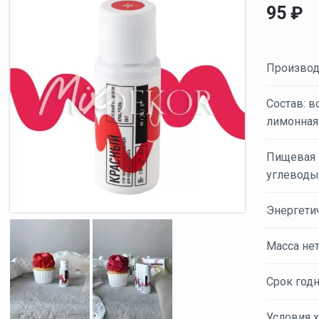
95
₽
Производ
Состав: в
лимонная
Пищевая ц
углеводы 
Энергетич
Масса нет
Срок годн
Условия х