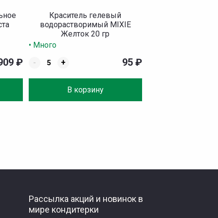
ьное
Краситель гелевый
ста
водорастворимый MIXIE
Желток 20 гр
• Много
909
₽
95
₽
-
+
В корзину
Рассылка акций и новинок в
мире кондитерки