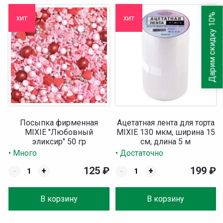
Дарим скидку 10%
хит
хит
Посыпка фирменная
Ацетатная лента для торта
MIXIE "Любовный
MIXIE 130 мкм, ширина 15
эликсир" 50 гр
см, длина 5 м
• Много
• Достаточно
125
₽
199
₽
-
+
-
+
В корзину
В корзину