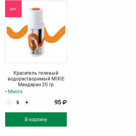
хит
Краситель гелевый
водорастворимый MIXIE
Мандарин 20 гр
• Много
95
₽
-
+
В корзину