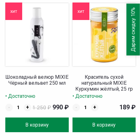
Дарим скидку 10%
хит
хит
Шоколадный велюр MIXIE
Краситель сухой
Чёрный вельвет 250 мл
натуральный MIXIE
Куркумин жёлтый, 25 гр
• Достаточно
• Достаточно
990
₽
189
₽
-
+
1 250
₽
-
+
В корзину
В корзину