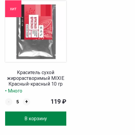
хит
Краситель сухой
жирорастворимый MIXIE
Красный-красный 10 гр
• Много
119
₽
-
+
В корзину