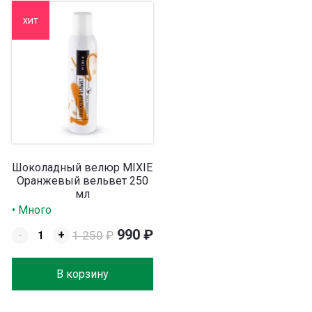
хит
Шоколадный велюр MIXIE
Оранжевый вельвет 250
мл
• Много
990
₽
-
+
1 250
₽
В корзину