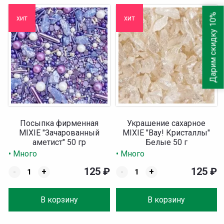
Дарим скидку 10%
хит
хит
Посыпка фирменная
Украшение сахарное
MIXIE "Зачарованный
MIXIE "Вау! Кристаллы"
аметист" 50 гр
Белые 50 г
• Много
• Много
125
₽
125
₽
-
+
-
+
В корзину
В корзину