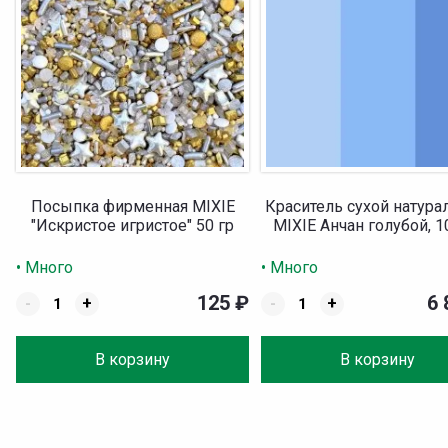
Посыпка фирменная MIXIE
Краситель сухой натур
"Искристое игристое" 50 гр
MIXIE Анчан голубой, 1
• Много
• Много
125
₽
6
-
+
-
+
В корзину
В корзину