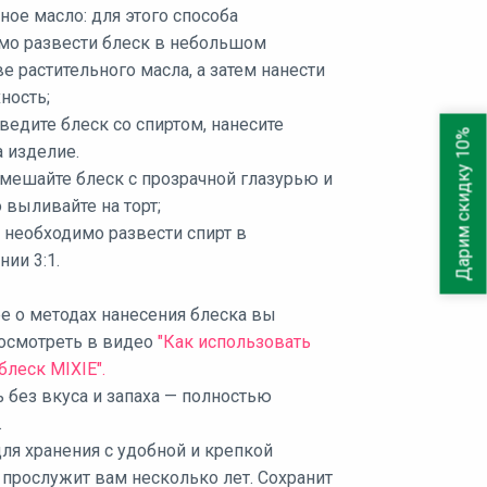
ное масло: для этого способа
мо развести блеск в небольшом
е растительного масла, а затем нанести
ность;
зведите блеск со спиртом, нанесите
Дарим скидку 10%
 изделие.
смешайте блеск с прозрачной глазурью и
 выливайте на торт;
 необходимо развести спирт в
ии 3:1.
е о методах нанесения блеска вы
осмотреть в видео
"Как использовать
леск MIXIE".
 без вкуса и запаха — полностью
.
ля хранения с удобной и крепкой
прослужит вам несколько лет. Сохранит