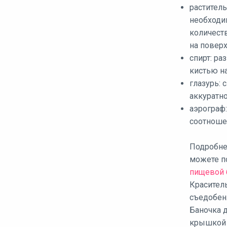
раститель
необходи
количеств
на поверх
спирт: ра
кистью на
глазурь: 
аккуратно
аэрограф:
соотношен
Подробне
можете п
пищевой б
Краситель
съедобен
Баночка д
крышкой 