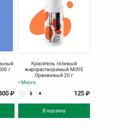
альный
Краситель гелевый
000 г
жирорастворимый MIXIE
Оранжевый 20 г
• Много
 800
₽
125
₽
-
+
В корзину