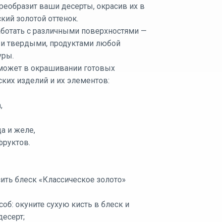
реобразит ваши десерты, окрасив их в
кий золотой оттенок.
ботать с различными поверхностями —
и твердыми, продуктами любой
уры.
может в окрашивании готовых
ких изделий и их элементов:
,
а и желе,
фруктов.
ить блеск «Классическое золото»
соб: окуните сухую кисть в блеск и
десерт;