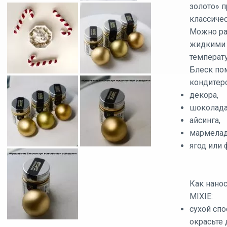
золото» п
классичес
Можно ра
жидкими 
температ
Блеск по
кондитерс
декора,
шоколада
айсинга,
мармелад
ягод или 
Как нанос
MIXIE:
сухой спо
окрасьте 