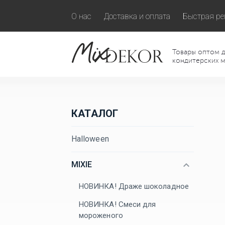
О нас
Доставка и оплата
Быстрая ре
Товары оптом д
кондитерских м
КАТАЛОГ
Halloween
MIXIE
НОВИНКА! Драже шоколадное
НОВИНКА! Смеси для
мороженого