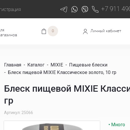
+7 911 49
гистрация
ля
Личный кабинет
0
агазинов
Главная
-
Каталог
-
MIXIE
-
Пищевые блески
-
Блеск пищевой MIXIE Классическое золото, 10 гр
Блеск пищевой MIXIE Класси
гр
Артикул: 25066
• Много