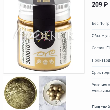
209
₽
Вес: 10 гр
Объем уп
Состав: Е
Производ
Срок годн
Условия х
солнечных
Пищевой