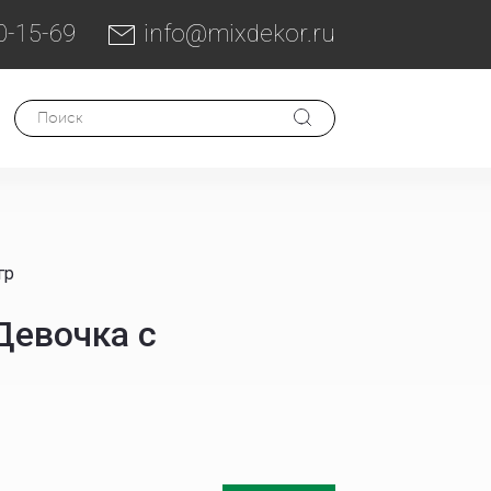
0-15-69
info@mixdekor.ru
гр
Девочка с