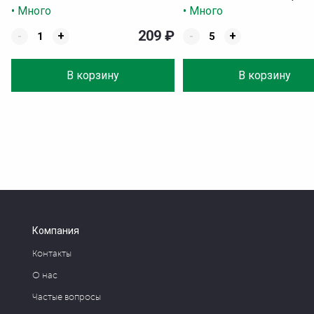
• Много
• Много
209
₽
-
+
-
+
В корзину
В корзину
Компания
Контакты
О нас
Частые вопросы