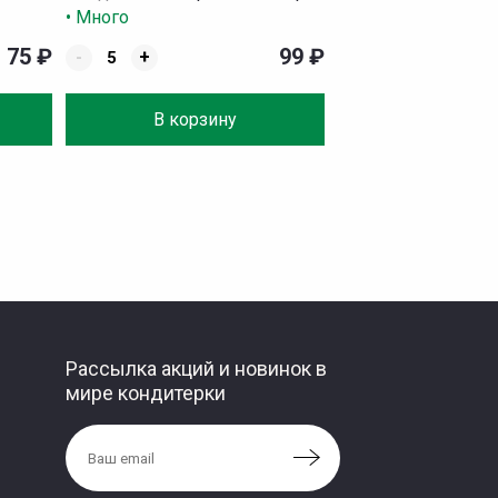
• Много
75
₽
99
₽
-
+
В корзину
Рассылка акций и новинок в
мире кондитерки