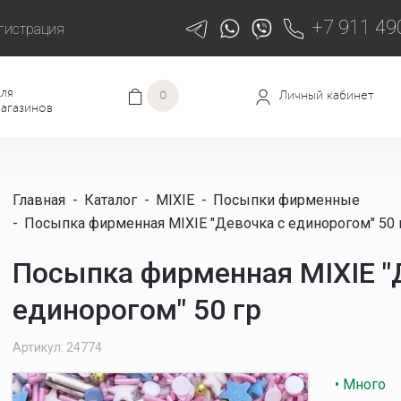
+7 911 49
гистрация
ля
Личный кабинет
0
агазинов
Главная
-
Каталог
-
MIXIE
-
Посыпки фирменные
-
Посыпка фирменная MIXIE "Девочка с единорогом" 50 
Посыпка фирменная MIXIE "
единорогом" 50 гр
Артикул: 24774
• Много