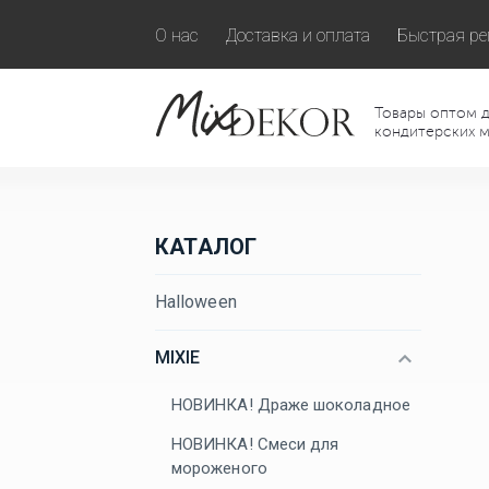
О нас
Доставка и оплата
Быстрая ре
Товары оптом д
кондитерских м
КАТАЛОГ
Halloween
MIXIE
НОВИНКА! Драже шоколадное
НОВИНКА! Смеси для
мороженого