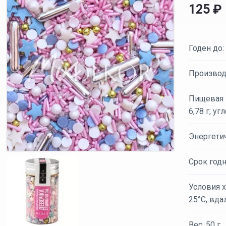
125
₽
Годен до:
Производ
Пищевая ц
6,78 г; уг
Энергети
Срок годн
Условия х
25°С, вда
Вес: 50 г