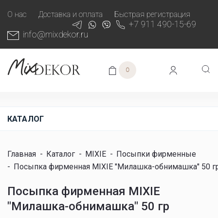
О нас
Доставка и оплата
Быстрая регистрация
+7 911 490-15-69
info@mixdekor.ru
0
КАТАЛОГ
Главная
-
Каталог
-
MIXIE
-
Посыпки фирменные
-
Посыпка фирменная MIXIE "Милашка-обнимашка" 50 г
Посыпка фирменная MIXIE
"Милашка-обнимашка" 50 гр