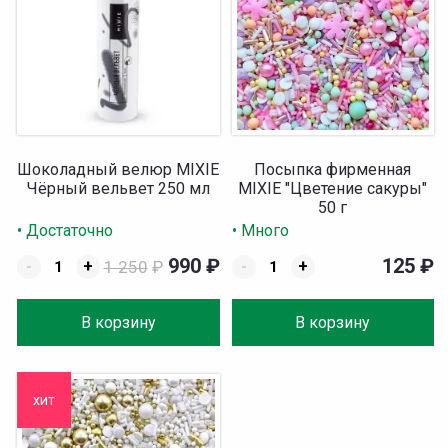
Шоколадный велюр MIXIE
Посыпка фирменная
Чёрный вельвет 250 мл
MIXIE "Цветение сакуры"
50 г
• Достаточно
• Много
990
₽
125
₽
-
+
1 250
₽
-
+
В корзину
В корзину
хит