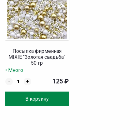
Посыпка фирменная
MIXIE "Золотая свадьба"
50 гр
• Много
125
₽
-
+
В корзину