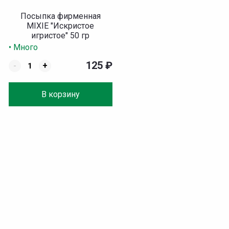
Посыпка фирменная
MIXIE "Искристое
игристое" 50 гр
• Много
125
₽
-
+
В корзину