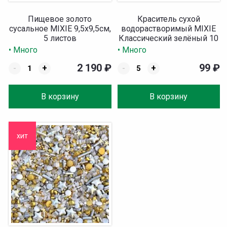
Пищевое золото
Краситель сухой
сусальное MIXIE 9,5х9,5см,
водорастворимый MIXIE
5 листов
Классический зелёный 10
гр
• Много
• Много
2 190
₽
99
₽
-
+
-
+
В корзину
В корзину
хит