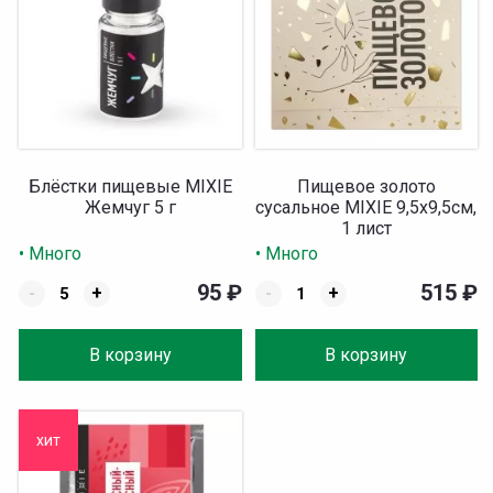
Блёстки пищевые MIXIE
Пищевое золото
Жемчуг 5 г
сусальное MIXIE 9,5х9,5см,
1 лист
• Много
• Много
95
₽
515
₽
-
+
-
+
В корзину
В корзину
хит