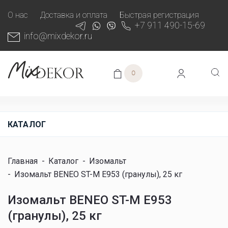
О нас
Доставка и оплата
Быстрая регистрация
+7 911 490-15-69
info@mixdekor.ru
0
КАТАЛОГ
Главная
-
Каталог
-
Изомальт
-
Изомальт BENEO ST-M Е953 (гранулы), 25 кг
Изомальт BENEO ST-M Е953
(гранулы), 25 кг