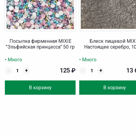
Посыпка фирменная MIXIE
Блеск пищевой MIX
"Эльфийская принцесса" 50 гр
Настоящее серебро, 10
• Много
• Много
125
₽
13
-
+
-
+
В корзину
В корзину