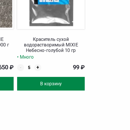
IE
Краситель сухой
00 г
водорастворимый MIXIE
Небесно-голубой 10 гр
• Много
 650
₽
99
₽
-
+
В корзину