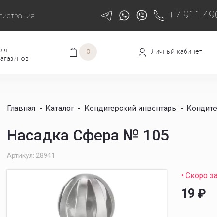
+7 911 49
гистрация
ля
Личный кабинет
0
агазинов
Главная
-
Каталог
-
Кондитерский инвентарь
-
Кондите
Насадка Сфера № 105
Артикул: 28941
• Скоро з
19
₽