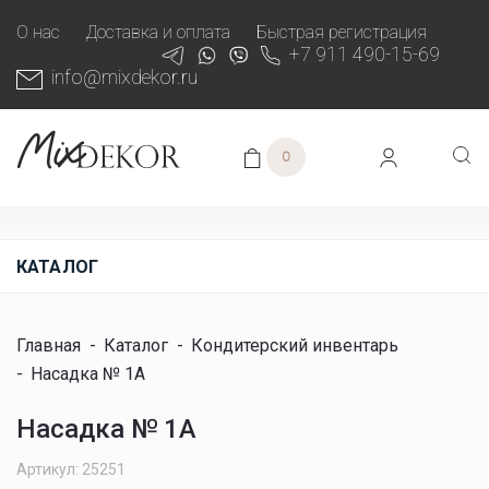
О нас
Доставка и оплата
Быстрая регистрация
+7 911 490-15-69
info@mixdekor.ru
0
КАТАЛОГ
Главная
-
Каталог
-
Кондитерский инвентарь
-
Насадка № 1A
Насадка № 1A
Артикул: 25251