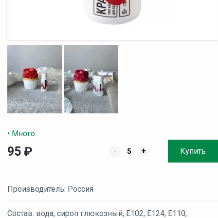
• Много
95
₽
-
+
Купить
Производитель: Россия
Состав: вода, сироп глюкозный, Е102, Е124, Е110,