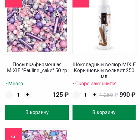
Посыпка фирменная
Шоколадный велюр MIXIE
MIXIE "Pauline_cake" 50 гр
Коричневый вельвет 250
мл
• Много
• Скоро закончится
125
₽
990
₽
-
+
-
+
1 250
₽
В корзину
В корзину
хит