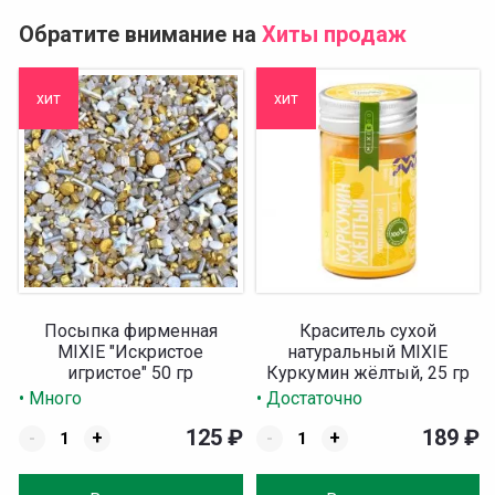
Обратите внимание на
Хиты продаж
хит
хит
Посыпка фирменная
Краситель сухой
MIXIE "Искристое
натуральный MIXIE
игристое" 50 гр
Куркумин жёлтый, 25 гр
• Много
• Достаточно
125
₽
189
₽
-
+
-
+