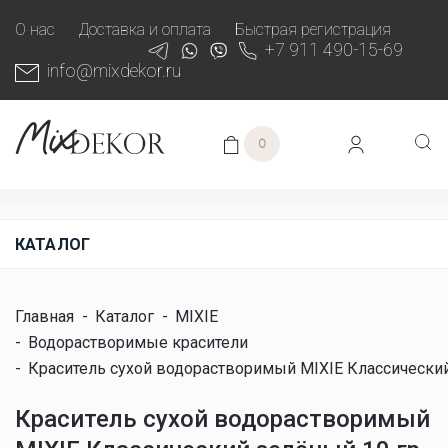
О нас
Доставка и оплата
Быстрая регистрация
+7 911 490-15-69
info@mixdekor.ru
0
КАТАЛОГ
Главная
-
Каталог
-
MIXIE
-
Водорастворимые красители
-
Краситель сухой водорастворимый MIXIE Классический
Краситель сухой водорастворимый