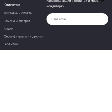
Рассылка акций и новинок в мире
Клиентам
кондитерки
Доставка и оплата
Замена и возврат
Акции
Сертификаты и лицензии
Гарантии
Компания
Контакты
О нас
Частые вопросы
Политика обработки персональных данных
Блог
127030, Москва, ул. Новослободская, д. 20