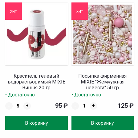
хит
хит
Краситель гелевый
Посыпка фирменная
водорастворимый MIXIE
MIXIE "Жемчужная
Вишня 20 гр
невеста" 50 гр
• Достаточно
• Достаточно
95
₽
125
₽
-
+
-
+
В корзину
В корзину