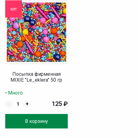
хит
Посыпка фирменная
MIXIE "Le_eklera" 50 гр
• Много
125
₽
-
+
В корзину