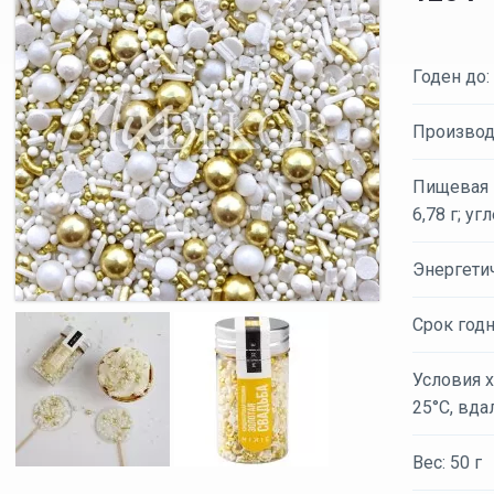
Годен до:
Производ
Пищевая ц
6,78 г; уг
Энергети
Срок годн
Условия х
25°С, вда
Вес: 50 г