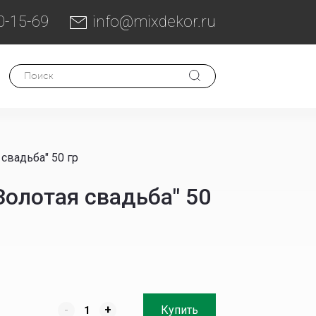
0-15-69
info@mixdekor.ru
свадьба" 50 гр
олотая свадьба" 50
-
+
Купить