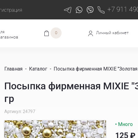
+7 911 49
гистрация
ля
Личный кабинет
0
агазинов
Главная
-
Каталог
-
Посыпка фирменная MIXIE "Золотая 
Посыпка фирменная MIXIE "З
гр
Артикул: 24797
• Много
125
₽