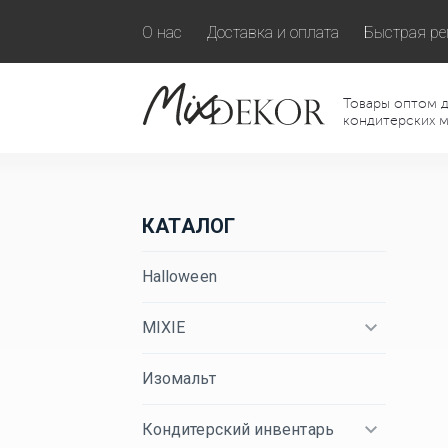
О нас
Доставка и оплата
Быстрая ре
Товары оптом д
кондитерских м
КАТАЛОГ
Halloween
MIXIE
Изомальт
Кондитерский инвентарь