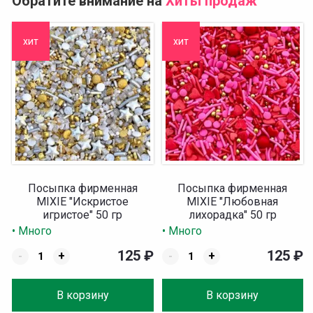
Обратите внимание на
Хиты продаж
хит
хит
Посыпка фирменная
Посыпка фирменная
MIXIE "Искристое
MIXIE "Любовная
игристое" 50 гр
лихорадка" 50 гр
• Много
• Много
125
₽
125
₽
-
+
-
+
В корзину
В корзину