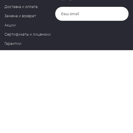
Доставка и оплата
Замена и возврат
Акции
Сертификаты и лицензии
Гарантии
Компания
Контакты
О нас
Частые вопросы
Политика обработки персональных данных
Блог
127030, Москва, ул. Новослободская, д. 20