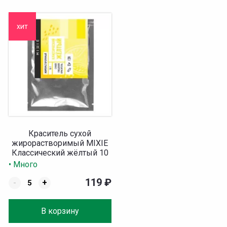
хит
Краситель сухой
жирорастворимый MIXIE
Классический жёлтый 10
гр
• Много
119
₽
-
+
В корзину