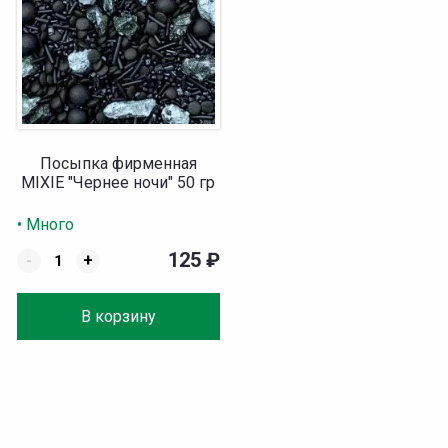
Посыпка фирменная
MIXIE "Чернее ночи" 50 гр
• Много
125
₽
-
+
В корзину