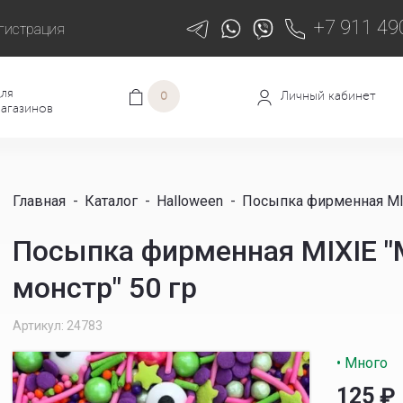
+7 911 49
гистрация
ля
Личный кабинет
0
агазинов
Главная
-
Каталог
-
Halloween
-
Посыпка фирменная MI
Посыпка фирменная MIXIE 
монстр" 50 гр
Артикул: 24783
• Много
125
₽