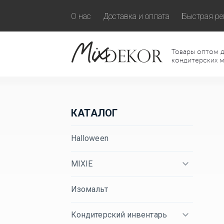
О нас
Доставка и оплата
Быстрая ре
Товары оптом д
кондитерских м
КАТАЛОГ
Halloween
MIXIE
Изомальт
Кондитерский инвентарь