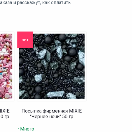
аза и расскажут, как оплатить.
хит
IXIE
Посыпка фирменная MIXIE
0 гр
"Чернее ночи" 50 гр
• Много