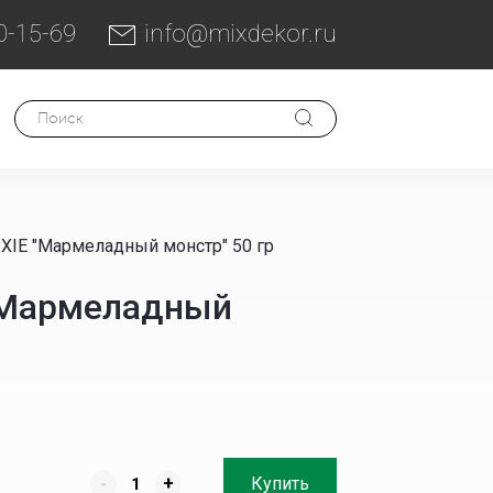
0-15-69
info@mixdekor.ru
XIE "Мармеладный монстр" 50 гр
"Мармеладный
-
+
Купить