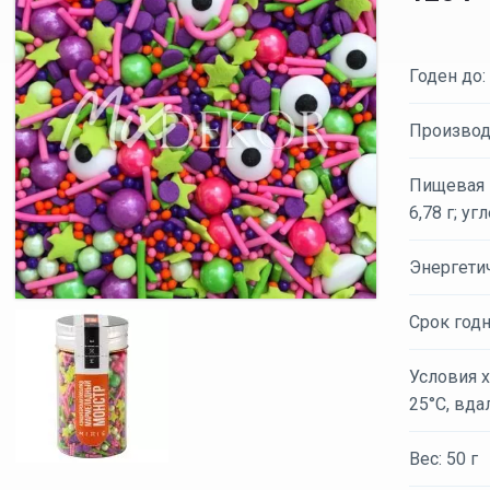
Годен до:
Производ
Пищевая ц
6,78 г; уг
Энергети
Срок годн
Условия х
25°С, вда
Вес: 50 г