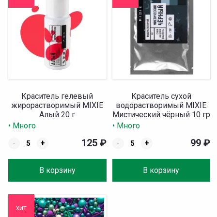
Краситель гелевый
Краситель сухой
жирорастворимый MIXIE
водорастворимый MIXIE
Алый 20 г
Мистический чёрный 10 гр
• Много
• Много
125
₽
99
₽
-
+
-
+
В корзину
В корзину
хит