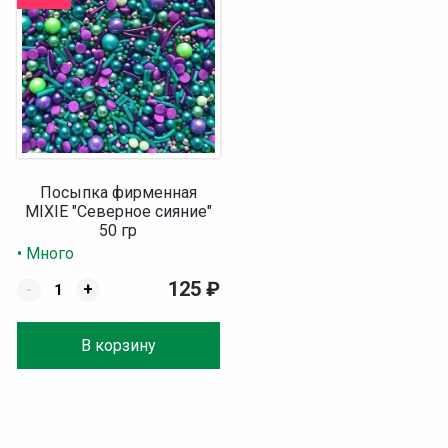
Посыпка фирменная
MIXIE "Северное сияние"
50 гр
• Много
125
₽
-
+
В корзину