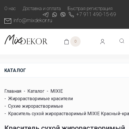
О нас
Доставка и оплата
Быстрая регистрация
+7 911 490-15-69
info@mixdekor.ru
0
КАТАЛОГ
Главная
-
Каталог
-
MIXIE
-
Жирорастворимые красители
-
Сухие жирорастворимые
-
Краситель сухой жирорастворимый MIXIE Красный-кра
Краситель сухой жирорастворимый