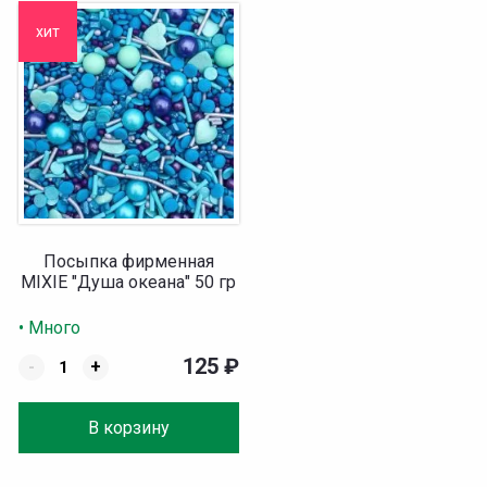
хит
Посыпка фирменная
MIXIE "Душа океана" 50 гр
• Много
125
₽
-
+
В корзину