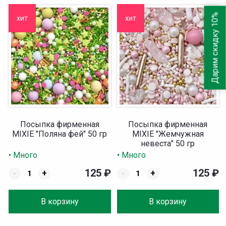
Дарим скидку 10%
хит
хит
Посыпка фирменная
Посыпка фирменная
MIXIE "Поляна фей" 50 гр
MIXIE "Жемчужная
невеста" 50 гр
• Много
• Много
125
₽
125
₽
-
+
-
+
В корзину
В корзину