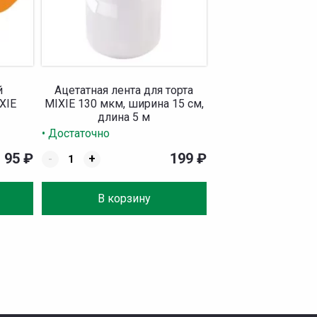
й
Ацетатная лента для торта
XIE
MIXIE 130 мкм, ширина 15 см,
длина 5 м
• Достаточно
95
₽
199
₽
-
+
В корзину