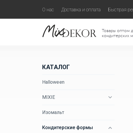
О нас
Доставка и оплата
Быстрая ре
Товары оптом д
кондитерских м
КАТАЛОГ
Halloween
MIXIE
Изомальт
Кондитерские формы