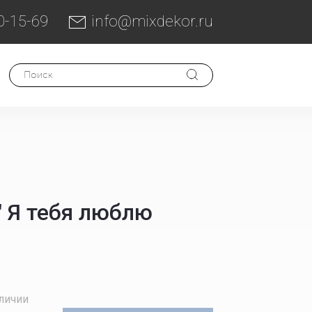
0-15-69
info@mixdekor.ru
" Я тебя люблю
аличии