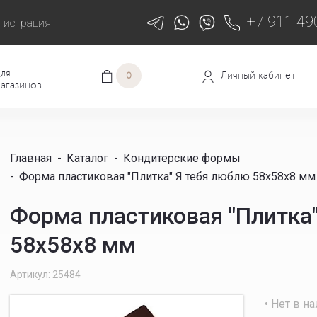
+7 911 49
гистрация
ля
Личный кабинет
0
агазинов
Главная
-
Каталог
-
Кондитерские формы
-
Форма пластиковая "Плитка" Я тебя люблю 58х58х8 мм
Форма пластиковая "Плитка
58х58х8 мм
Артикул: 25484
• Нет в н