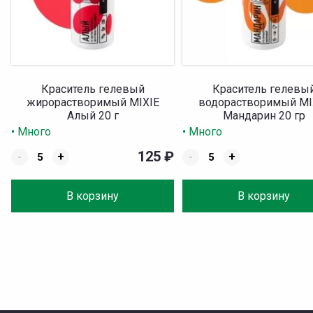
Краситель гелевый
Краситель гелевы
жирорастворимый MIXIE
водорастворимый MI
Алый 20 г
Мандарин 20 гр
• Много
• Много
125
₽
-
+
-
+
В корзину
В корзину