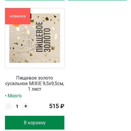
новинка
Пищевое золото
сусальное MIXIE 9,5х9,5см,
1 лист
• Много
515
₽
-
+
В корзину