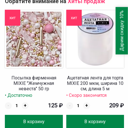
Обратите внимание на
Хиты продаж
Дарим скидку 10%
хит
хит
Посыпка фирменная
Ацетатная лента для торта
MIXIE "Жемчужная
MIXIE 200 мкм, ширина 10
невеста" 50 гр
см, длина 5 м
• Достаточно
• Скоро закончится
125
₽
209
₽
-
+
-
+
В корзину
В корзину