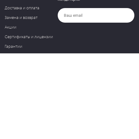
Доставка и оплата
Замена и возврат
Акции
Сертификаты и лицензии
Гарантии
Компания
Контакты
О нас
Частые вопросы
Политика обработки персональных данных
Блог
127030, Москва, ул. Новослободская, д. 20