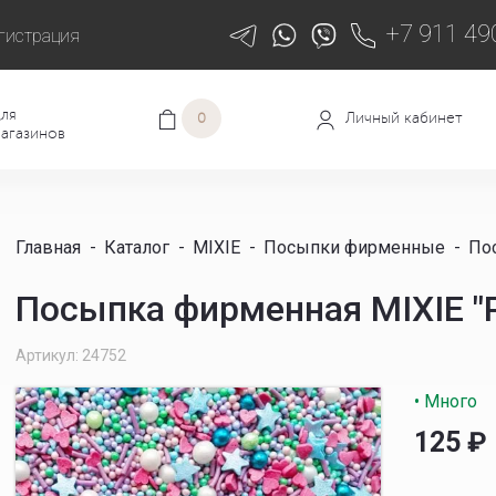
+7 911 49
гистрация
ля
Личный кабинет
0
агазинов
Главная
-
Каталог
-
MIXIE
-
Посыпки фирменные
-
Пос
Посыпка фирменная MIXIE "Р
Артикул: 24752
• Много
125
₽