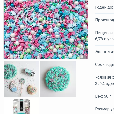
Годен до:
Производ
Пищевая ц
6,78 г; уг
Энергети
Срок годн
Условия х
25°С, вда
Вес: 50 г
Размер уп