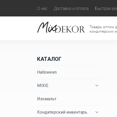
О нас
Доставка и оплата
Быстрая ре
Товары оптом д
кондитерских м
КАТАЛОГ
Halloween
MIXIE
Изомальт
Кондитерский инвентарь