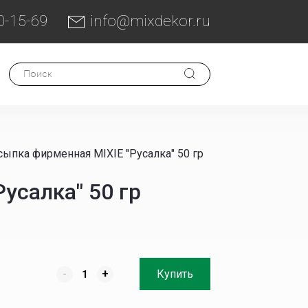
0-15-69
info@mixdekor.ru
ыпка фирменная MIXIE "Русалка" 50 гр
усалка" 50 гр
-
+
Купить